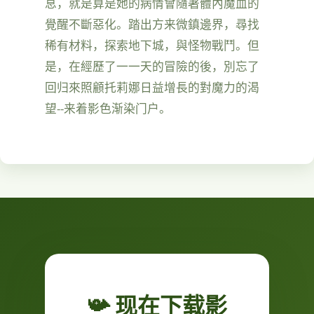
息，就是算是她的病情會隨著體內魔血的
覺醒不斷惡化。踏出方来微鎮邊界，尋找
稀有材料，探索地下城，與怪物戰鬥。但
是，在經歷了一一天的冒險的後，別忘了
回归來照顧托莉娜日益增長的對魔力的渴
望--来着影色渐染门户。
📯 现在下载影