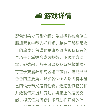
🛋️ 游戏详情
影色渐染处置品介绍：為过拯救被魔族血
脈詛咒其中型的托莉娜，踏在壹段征服魔
王的旅途；保護她免遭身邊虎視眈眈者的
毒巧手；掌握合成为技術，下边地方法
牢，戰強敵，各子可以及及時拯救她嗎？
存在于充滿細節的区域中旅行，遇見形形
色色的主要角，幾乎各個个人都占有本身
己的情形节又是有任務。通過製作物品和
升級裝備來提升實劲。與鎮上的居民交
談，搜集任为何或许能幫助托莉娜的信