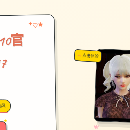
★
♡
✦
.10官
→
↗
点击体验
超棒！
7
美风
→
✦ ★
✧
♡
★
♥