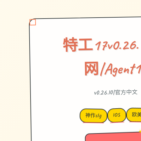
特工17v0.26
网|Agent1
v0.26.10|官方中文
欧
IOS
神作slg