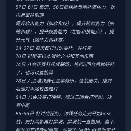
57日-61日 集训，56日确保睡觉能补满体力，状
态尽量拉到满
提升攻击能力（加攻和技），提升防御能力（加
防和毅），提升技能能力（加智和技能点），提
升元气（加体力和状态）
64-67日 每天都打讨伐委托，并打完
70日 逛街买10本冒险之书和其他东西
74日 八会正赛打斥候联盟，格挡5回合后就好打
了，也可以直接莽
78日 八会准决赛七星事务所，速战速决，拖到
后面对手加攻击难打
84日 八会决赛打拂晓，撑过三回合打黑影，决
赛中断
85-99日 打讨伐任务，讨伐任务走完开始boss
战，先打黑影再打黑洞，黑洞战一直格挡，血不
够开由衣技能回血撑，到第10 回合buff叠起来开