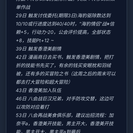
单作战
29日 触发讨伐委托(期限3日)海豹驱除数达到
10/10或行进度达到40/40时，“海豹情侣”战※信
赖+5，行动力-20，公会评价提高，全部状态
+8，技能Pt+12 ~
39日 触发香澄美剧情
42日 漫画商日去买书，触发香澄美剧情，把打
折的技能书先买了，有余的钱买安眠枕和羽绒
被，还有多的买冒险之书（这周之后的周末可以
都去打大冒险和超大冒险）
43日 香澄美加入队伍
46日 八会战巨汉兄弟，对手防攻交替，这边可
以攻防对应着打
53日 八会再战美食俱乐部，建议出招流程：加
奈平a，香澄美开技能，男主开大，香澄美开技
能，男主开大，男主平a到最后