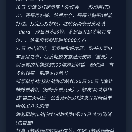
18日 交流战打跑步萝卜爱好会。一般加奈打3
次，哥哥用必杀，然后加奈，哥哥分别平a就能
打过。打完后打拂晓，胜败有两条分支路线
（hard一周目基本必输，多周目开局才能打得
过）。这周应该能盈利10000左右
21日 外出逛街，买哑铃和铁木屐，到书店买10
本冒险之书，应该能触发香澄美剧情（重要），
买足够的礼物送到100信赖后解锁一起洗澡，有
多的钱买一到两本技能书
新菜单作战(拂晓战败北路线)25日 25日当晚让
妹妹做晚饭（最好多做几天），触发“新菜单作
战”第二天以后，公会活动后妹妹来开发新菜单，
会触发几次剧情。
海豹驱除作战(拂晓战胜利路线)25日 实力测试
(由香里)
打赢→转移到海豹驱除作战，失败→转移到新菜