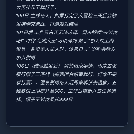
大再补几下就行了，
100日 主线结束，如果打完了大冒险三天后会触
发拂晓交流战，打赢触发结局
101日后 工作日白天无法选择。周末解锁“去讨伐
吧!” 讨伐“乌贼大王”可以得到“触手”加入晚上的
道具。香澄美未加入时，休息日去“书店”会触发
加入剧情
106日（结局触发后） 解锁温泉剧情，周末去温
泉打猴子三连战（拖完回合结束就行，好像不要
求打赢），温泉剧情结束后周末解锁去温泉，五
维数值上限提升至500，工作日重新开放任务选
择，猴子王讨伐委托999日。