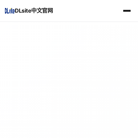
DLsite中文官网