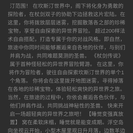
汀范围！ 在坎斯汀世界中，阁下将化身为勇敢的
探险者，在杖剑双子的协助下边拯救这片宏陆。在
这里，你将拨放层层迷雾，挖掘散落各之部的珍稀
宝物，享受自由探索的异世界冒险。 超过200样法
术自由搭配，打造专属于你的对战风格。即自然，
旅途中你同时间能够邂逅来自各地的伙伴，与别们
并肩为战，共同难题莫测的圣兽。 《杖剑传说》
属于首种怪轻松的异世界冒险臂游。 在这里，你
将作为冒险者，驶往自由探索坎斯汀世界的单个1
个角落。 你将会在这里拨开地图迷雾，寻得掉落
在各地的珍稀宝物，体验轻松爽快的异世界之旅。
当然，在旅途的过程中，你依会邂逅各色伙伴，与
他们并肩作战，共同挑战神秘性的圣兽。 快来开
启一场超轻爽的异世界之旅吧！ 【睡觉变强真放
置】 窝在柔软床榻，睡觉就是能变成期。浮空岛
向坐视云开始，小型木屋里观日升月落，边数羊边