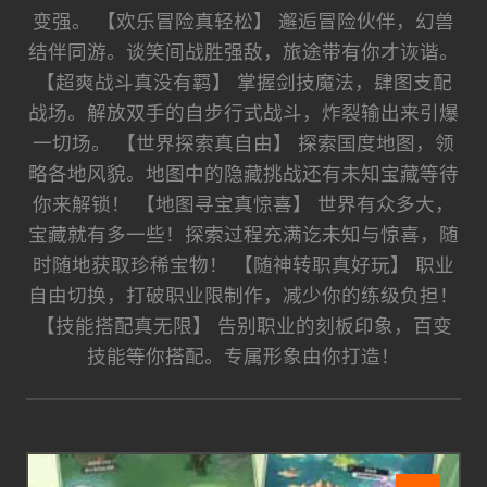
变强。 【欢乐冒险真轻松】 邂逅冒险伙伴，幻兽
结伴同游。谈笑间战胜强敌，旅途带有你才诙谐。
【超爽战斗真没有羁】 掌握剑技魔法，肆图支配
战场。解放双手的自步行式战斗，炸裂输出来引爆
一切场。 【世界探索真自由】 探索国度地图，领
略各地风貌。地图中的隐藏挑战还有未知宝藏等待
你来解锁！ 【地图寻宝真惊喜】 世界有众多大，
宝藏就有多一些！探索过程充满讫未知与惊喜，随
时随地获取珍稀宝物！ 【随神转职真好玩】 职业
自由切换，打破职业限制作，减少你的练级负担！
【技能搭配真无限】 告别职业的刻板印象，百变
技能等你搭配。专属形象由你打造！