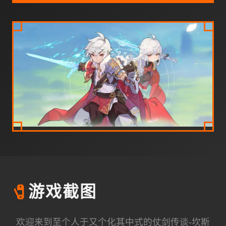
🧷
游戏截图
欢迎来到至个人于又个化其中式的仗剑传谈-坎斯