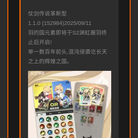
仗剑传说革新型
1.1.0 (152984)2025/09/11
羽的国元素即将于S2渊虹邂羽终
止后开启!
单一数百年前头,混沌侵袭讫长天
之上的辉煌之国。