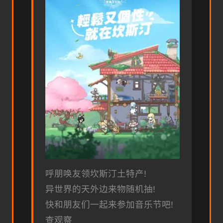
呼朋唤友领坎斯汀土特产!
异世界的天外边来物随机抽!
快和朋友们一起来参加音乐节吧!
查观察