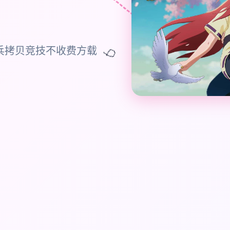
🎈
步兵拷贝竞技不收费方载