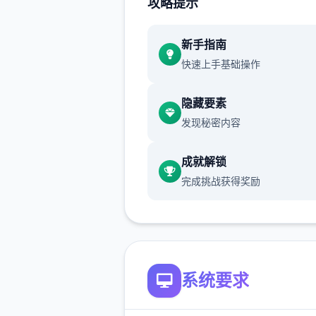
攻略提示
新增chuang戏性能够
这际许依据行行床戏教术过
新手指南
快速上手基础操作
体育仓库以及保健室均可触开
chuang戏，但目头体育仓库
隐藏要素
实装
发现秘密内容
保健室原本计划身处特准时机
锁，但为朝便进度报告版尝试
成就解锁
调整为形成员等待级≥10时开
完成挑战获得奖励
新增毛剃除功能
现在可以利用剃刀自己由修剪
状
系统要求