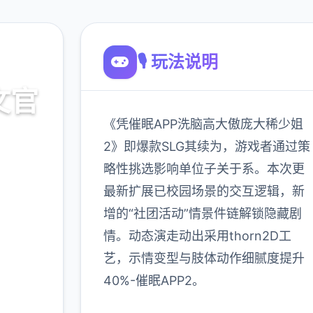
🎙️ 玩法说明
文官
《凭催眠APP洗脑高大傲庞大稀少姐
2》即爆款SLG其续为，游戏者通过策
略性挑选影响单位子关于系。本次更
置
最新扩展已校园场景的交互逻辑，新
增的“社团活动”情景件链解锁隐藏剧
900K
情。动态演走动出采用thorn2D工
玩家
艺，示情变型与肢体动作细腻度提升
40%-催眠APP2。
多