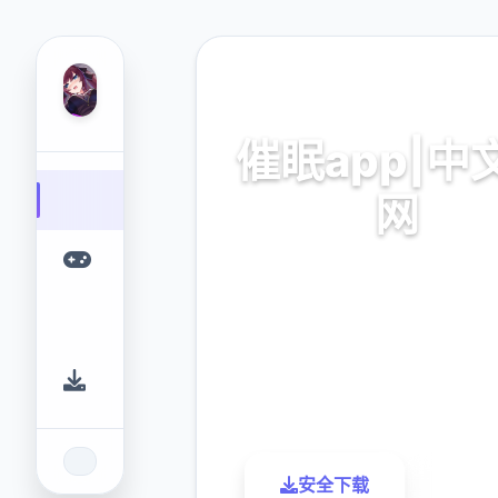
🎉 热门推荐
催眠app|中
网
催眠app2,安卓IOS设
9.4
2.3M
评分
下载
安全下载
了解更