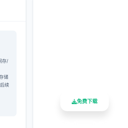
安全下载 催眠app|中文
官网
完整版游戏，免费体验
间存/
2.3M+
4.9/5
900K+
​存储
总下载量
用户评分
活跃用户
含后续
免费下载
安全下载
高速安装
完全免费