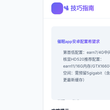
🛂 技巧指南
催眠app安卓配置希望求
​第首低配置​
​：earn7/4G中
核显HD520
​推荐配置​
​：
earn11/16G内存/GTX1660
空间​
​：需预留5gigabit（
更最新缓存）
催眠app指南：