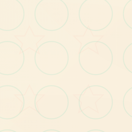
战
brag战
为
遭
遇
机
甲
务
件
增
入
了
一
些
细