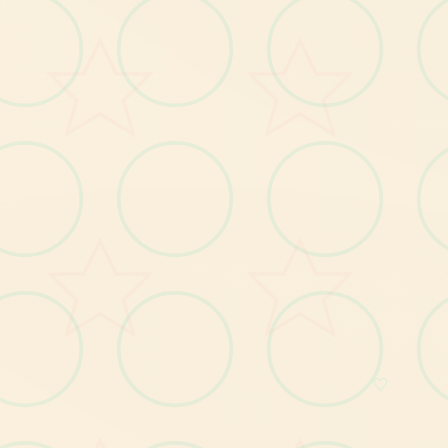
炸鱼玩法
具和设备
一种敌个人
♡