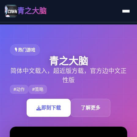
青之大脑
🎙️ 热门游戏
青之大脑
简体中文载入，超近版方载，官方边中文正
性版
#动作
#策略
即刻下载
了解更多