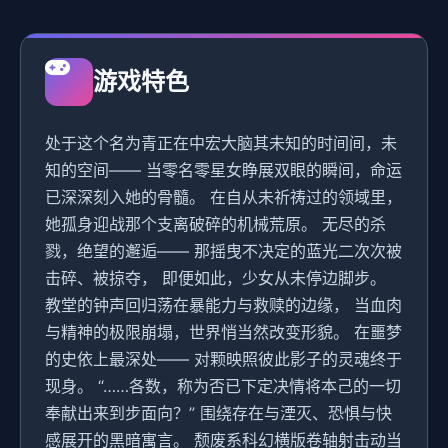
游戏特色
处于这个名为青正在中宏大脑其未知的时间间，未
知的空间—— 当零名零星女睁展双眼的瞬间，命运
已深深刻入她的骨髓。 在自从未祈祷过的领域里，
她孤身迎战那个支离破碎的机械荒原。 无尽的杀
戮，绝望的邂逅—— 那摇曳不决定的蓝光二次次被
击碎、被掠夺， 即便如此，少女从未停边脚步。
教堂的钟声回归荡在暴能力与救赎的边缘， 当血肉
与精神的极限崩塌，世界悄当然改变形貌。 在噩梦
的史依上最深处—— 对颗映照彼此影子的灵魂终于
现身。 “……各数，称为否已下定决情将本己的一切
奉献出来到步面向？” 围绕存在与湮灭、恐惧与快
感展开的黑暗寓言。 颓废系科幻横版卷轴射击动当