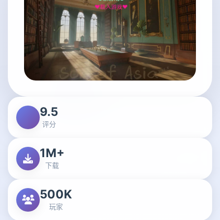
9.5
评分
1M+
下载
500K
玩家