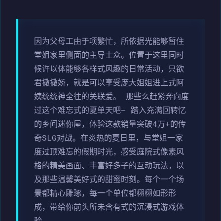
因为父母工由于项繁忙，所依据光能够暂住
堂姐家里侧面的主导士众。位置于这里同时
候许以体能够各样式风趣的日常活动，只欲
君撒撒娇，就是可以享受庞大姐姐进上式阿
姨统统神全往的关联爱。 那些么赶紧奔向度
过这个难忘式的夏单天吧~ 踏入充满回转忆
的乡间迷你屋，体验这款销量突破4万+的传
奇SLG对战。在炎热的夏日里，与堂姐一家
度过顶难忘的假期时光，感受庭院式像素风
格的精美画面、丰富好多子的互动玩法，以
及那些温馨美好式的甜蜜时刻。每个一个场
景都精心雕琢，每一个单位都栩栩如形形
成，带给你前头所未含有式的沉浸式游戏体