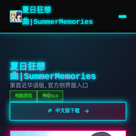
夏日狂想
曲|SummerMemories
夏日狂想
曲|SummerMemories
第首近华语版,官方侧界面入口
电脑游戏
神级SLG
🎉 中文版下载