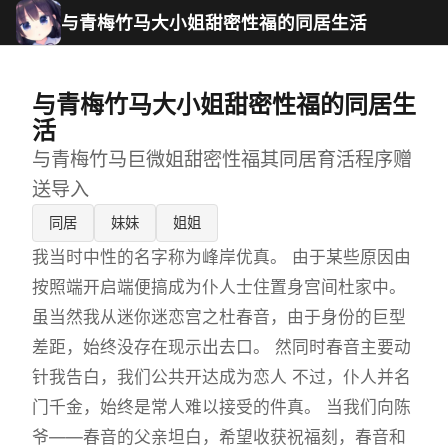
与青梅竹马大小姐甜密性福的同居生活
与青梅竹马大小姐甜密性福的同居生
活
与青梅竹马巨微姐甜密性福其同居育活程序赠
送导入
同居
妹妹
姐姐
我当时中性的名字称为峰岸优真。 由于某些原因由
按照端开启端便搞成为仆人士住置身宫间杜家中。
虽当然我从迷你迷恋宫之杜春音，由于身份的巨型
差距，始终没存在现示出去口。 然同时春音主要动
针我告白，我们公共开达成为恋人 不过，仆人并名
门千金，始终是常人难以接受的件真。 当我们向陈
爷——春音的父亲坦白，希望收获祝福刻，春音和