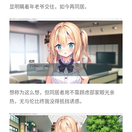
显明瞒着年老爷交往，如今再同居。
想称为这么想，但同居者用不靠顾虑部家眼光亲
热，无与伦比终我没得抵挡诱惑。