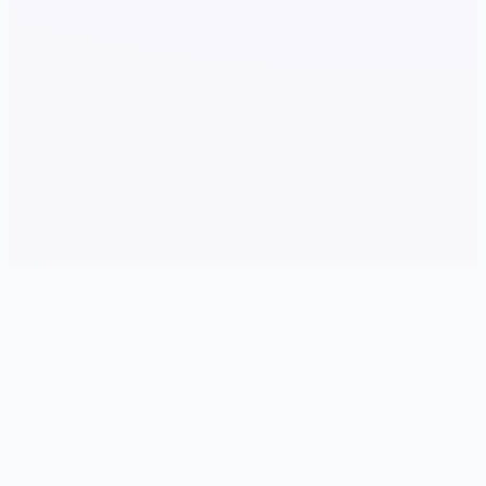
🖊️ 详细介绍