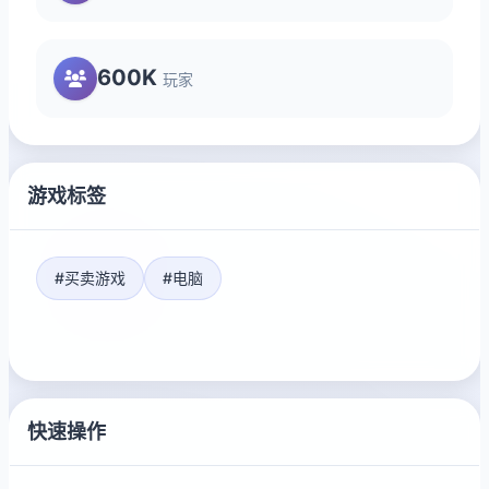
600K
玩家
游戏标签
#买卖游戏
#电脑
快速操作