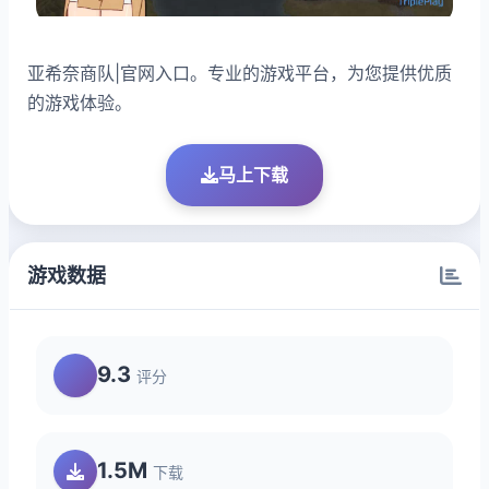
亚希奈商队|官网入口。专业的游戏平台，为您提供优质
的游戏体验。
马上下载
游戏数据
9.3
评分
1.5M
下载