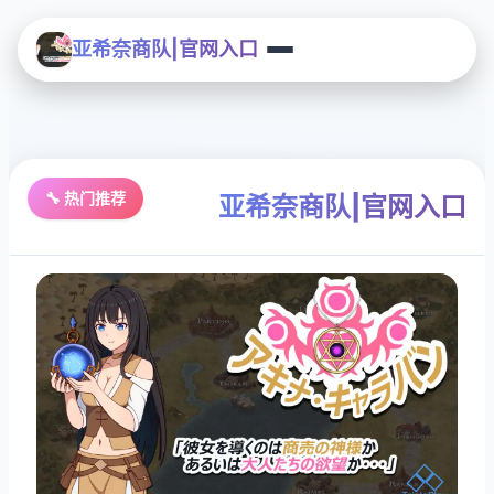
亚希奈商队|官网入口
🔧 热门推荐
亚希奈商队|官网入口