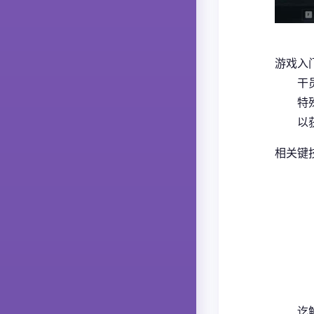
游戏入
干
特
以
相关键
讫