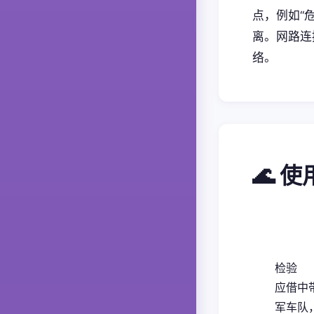
点，例如“
离。网路连
络。
🌊 
检验
应借中
军车队