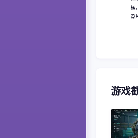
械
器
游戏