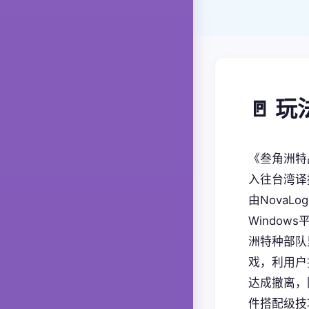
🚪 
《叁角洲特品
入往台湾译
由NovaLo
Windo
洲特种部队
戏，利用户
达成撤离，
件搭配级技