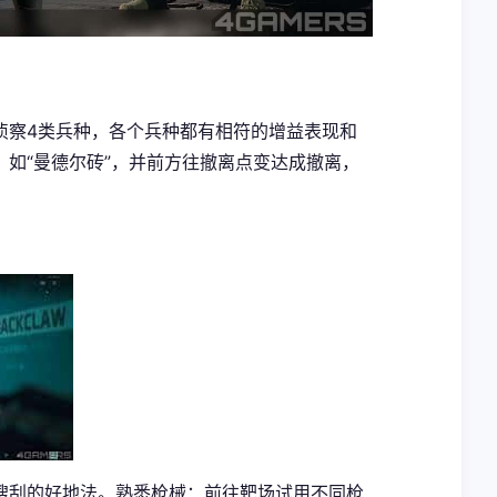
侦察4类兵种，各个兵种都有相符的增益表现和
如“曼德尔砖”，并前方往撤离点变达成撤离，
搜刮的好地法。
熟悉枪械
：前往靶场试用不同枪