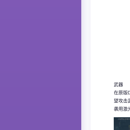
武器
在原版D
望攻击武
袭用激