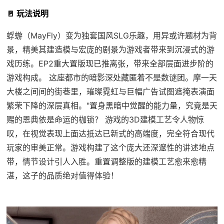
🚪 玩法说明
蜉蝣（MayFly）变为独套国风SLG乐趣，用异或许题材为背
景，精美其建造模与宏庞的剧景为游戏者带来到沉浸式的游
戏历练。EP2重大置版现已推离张，带来全部层面进步阶的
游戏构成。 这座都市的暗影深处藏匿着不是数谜团。摩一天
大楼之间间的街巷里，璀璨霓虹与巨幅广告试图遮掩表演面
繁荣下降的深层真相。"置身黑暗中觉醒的能力量，究竟是天
赐的恩典依是命运的枷锁？ 游戏的3D建模工艺令人物惊
叹，在视觉表现上面达抵达已新式的高端度，完全符合现代
玩家的审美正常。游戏构建了这个庞大还深邃性的讲述地点
带，情节设计引人入胜。重置调整版的建模工艺愈来愈精
湛，这子的品质绝对值得体验！