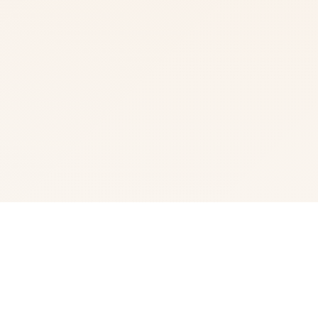
🗝️ 产品详情
形成日置身家里零个所情形事之中悠斗算是个电脑天才与偶
像宅。 尽管带有些不甘愿，但为终造计，仍是在接到达社