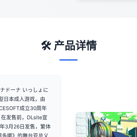
🛠️ 产品详情
ナドーナ いっしょに
型日本成人游戏，由
CESOFT成立30周年
在发售前，DLsite宣
年3月26日发售，繁体
《多娜多娜》的舞台亚总义